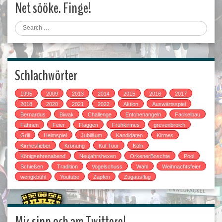
Net sööke. Finge!
Search
Schlachwörter
1995
2009
2013
2014
2015
2016
2017
2018
2020
2021
2022
Aktion
Auswärtsspiel
Bernardus
Biwak
Challenge
Entchenangeln
Fackelbau
Fahnen
Feier
Flaggen
Frühkirmes
grevenbroich
Grill
Heimspiel
Jubiläum
Kandidaten
Kirmes
Kirmesfieber
Krönung
Kul-Tour
Köln
Königsehrenabend
Neujahrshexen
OrkenerBoschte
Pool
Schießen
Tradition
Vogelschuss
Wahl
Weihnachtsfeier
wengkbühl
Youtube
Zapfen
Zugausflug
Mir sinn och am Twittere!