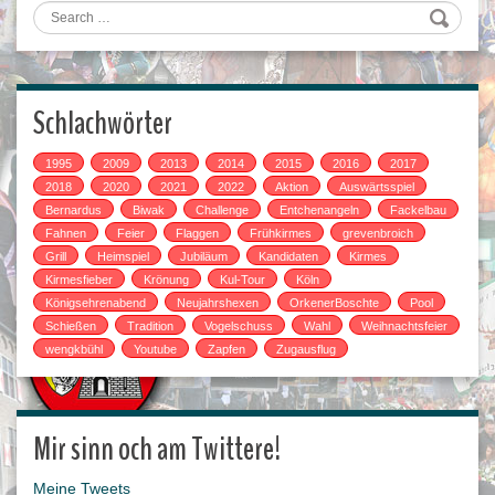
Search
Schlachwörter
1995
2009
2013
2014
2015
2016
2017
2018
2020
2021
2022
Aktion
Auswärtsspiel
Bernardus
Biwak
Challenge
Entchenangeln
Fackelbau
Fahnen
Feier
Flaggen
Frühkirmes
grevenbroich
Grill
Heimspiel
Jubiläum
Kandidaten
Kirmes
Kirmesfieber
Krönung
Kul-Tour
Köln
Königsehrenabend
Neujahrshexen
OrkenerBoschte
Pool
Schießen
Tradition
Vogelschuss
Wahl
Weihnachtsfeier
wengkbühl
Youtube
Zapfen
Zugausflug
Mir sinn och am Twittere!
Meine Tweets