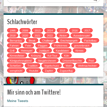
Schlachwörter
1995
2009
2013
2014
2015
2016
2017
2018
2020
2021
2022
Aktion
Auswärtsspiel
Bernardus
Biwak
Challenge
Entchenangeln
Fackelbau
Fahnen
Feier
Flaggen
Frühkirmes
grevenbroich
Grill
Heimspiel
Jubiläum
Kandidaten
Kirmes
Kirmesfieber
Krönung
Kul-Tour
Köln
Königsehrenabend
Neujahrshexen
OrkenerBoschte
Pool
Schießen
Tradition
Vogelschuss
Wahl
Weihnachtsfeier
wengkbühl
Youtube
Zapfen
Zugausflug
Mir sinn och am Twittere!
Meine Tweets