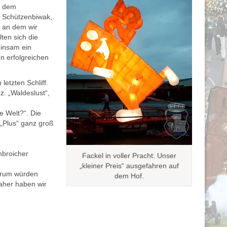
dem
Schützenbiwak,
an dem wir
ten sich die
insam ein
en erfolgreichen
letzten Schliff.
. „Waldeslust“,
e Welt?“. Die
 „Plus“ ganz groß
nbroicher
Fackel in voller Pracht: Unser
„kleiner Preis“ ausgefahren auf
erum würden
dem Hof.
aher haben wir