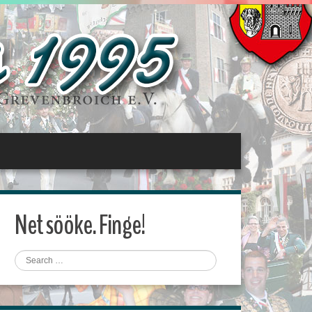
Net sööke. Finge!
Search