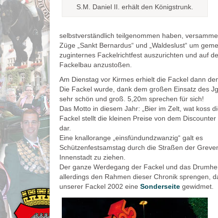
S.M. Daniel II. erhält den Königstrunk.
selbstverständlich teilgenommen haben, versammel
Züge „Sankt Bernardus“ und „Waldeslust“ um geme
zuginternes Fackelrichtfest auszurichten und auf d
Fackelbau anzustoßen.
Am Dienstag vor Kirmes erhielt die Fackel dann den 
Die Fackel wurde, dank dem großen Einsatz des Jgz
sehr schön und groß. 5,20m sprechen für sich!
Das Motto in diesem Jahr: „Bier im Zelt, wat koss di
Fackel stellt die kleinen Preise von dem Discounter
dar.
Eine knallorange „einsfündundzwanzig“ galt es
Schützenfestsamstag durch die Straßen der Greve
Innenstadt zu ziehen.
Der ganze Werdegang der Fackel und das Drumh
allerdings den Rahmen dieser Chronik sprengen, d
unserer Fackel 2002 eine
Sonderseite
gewidmet.