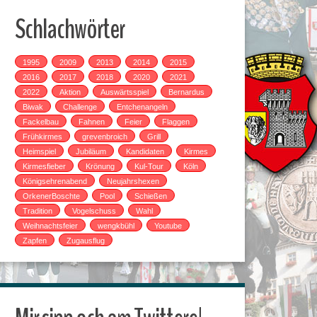
Schlachwörter
1995
2009
2013
2014
2015
2016
2017
2018
2020
2021
2022
Aktion
Auswärtsspiel
Bernardus
Biwak
Challenge
Entchenangeln
Fackelbau
Fahnen
Feier
Flaggen
Frühkirmes
grevenbroich
Grill
Heimspiel
Jubiläum
Kandidaten
Kirmes
Kirmesfieber
Krönung
Kul-Tour
Köln
Königsehrenabend
Neujahrshexen
OrkenerBoschte
Pool
Schießen
Tradition
Vogelschuss
Wahl
Weihnachtsfeier
wengkbühl
Youtube
Zapfen
Zugausflug