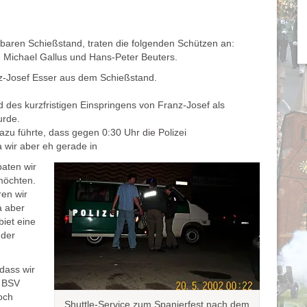
baren Schießstand, traten die folgenden Schützen an:
 Michael Gallus und Hans-Peter Beuters.
-Josef Esser aus dem Schießstand.
d des kurzfristigen Einspringens von Franz-Josef als
urde.
azu führte, dass gegen 0:30 Uhr die Polizei
 wir aber eh gerade in
aten wir
 möchten.
ren wir
a aber
biet eine
 der
dass wir
 BSV
och
Shuttle-Service zum Spanierfest nach dem