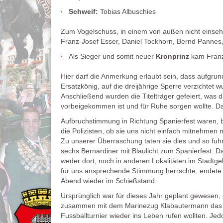
Schweif:
Tobias Albuschies
Zum Vogelschuss, in einem von außen nicht einseh
Franz-Josef Esser, Daniel Tockhorn, Bernd Pannes,
Als Sieger und somit neuer
Kronprinz
kam Franz
Hier darf die Anmerkung erlaubt sein, dass aufgrun
Ersatzkönig, auf die dreijährige Sperre verzichtet w
Anschließend wurden die Titelträger gefeiert, was d
vorbeigekommen ist und für Ruhe sorgen wollte. Da
Aufbruchstimmung in Richtung Spanierfest waren, b
die Polizisten, ob sie uns nicht einfach mitnehmen
Zu unserer Überraschung taten sie dies und so fuh
sechs Bernardiner mit Blaulicht zum Spanierfest. D
weder dort, noch in anderen Lokalitäten im Stadtge
für uns ansprechende Stimmung herrschte, endete
Abend wieder im Schießstand.
Ursprünglich war für dieses Jahr geplant gewesen, 
zusammen mit dem Marinezug Klabautermann das
Fussballturnier wieder ins Leben rufen wollten. Jed