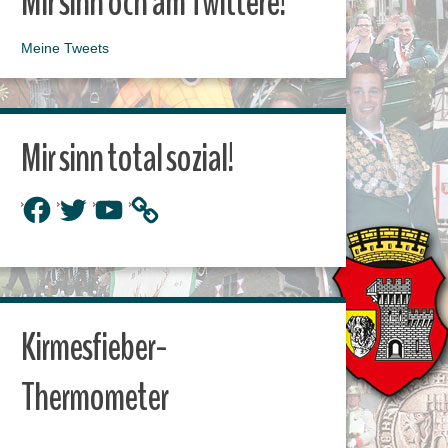
Mir sinn och am Twittere!
Meine Tweets
Mir sinn total sozial!
Facebook
Twitter
YouTube
Kirmesfieber-
Thermometer