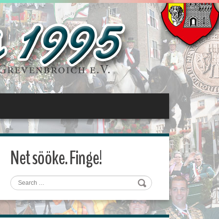
Net sööke. Finge!
Search