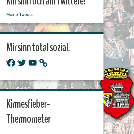
Mir sinn och am Twittere!
Meine Tweets
Mir sinn total sozial!
Facebook
Twitter
YouTube
Kirmesfieber-
Thermometer