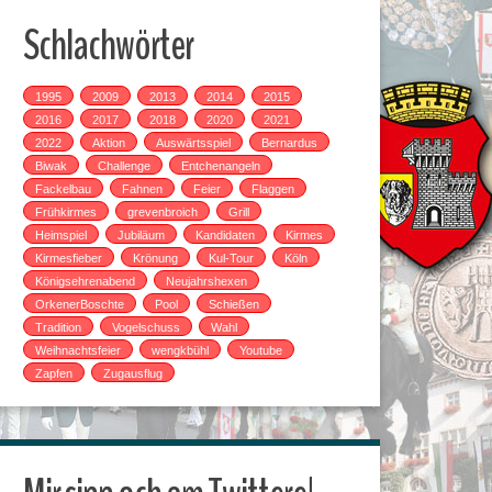
Schlachwörter
1995
2009
2013
2014
2015
2016
2017
2018
2020
2021
2022
Aktion
Auswärtsspiel
Bernardus
Biwak
Challenge
Entchenangeln
Fackelbau
Fahnen
Feier
Flaggen
Frühkirmes
grevenbroich
Grill
Heimspiel
Jubiläum
Kandidaten
Kirmes
Kirmesfieber
Krönung
Kul-Tour
Köln
Königsehrenabend
Neujahrshexen
OrkenerBoschte
Pool
Schießen
Tradition
Vogelschuss
Wahl
Weihnachtsfeier
wengkbühl
Youtube
Zapfen
Zugausflug