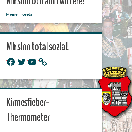
Mir sinn och am Twittere!
Meine Tweets
Mir sinn total sozial!
Facebook
Twitter
YouTube
Kirmesfieber-
Thermometer