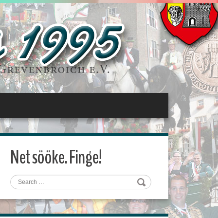
Net sööke. Finge!
Search