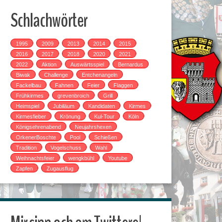
Schlachwörter
1995
2009
2013
2014
2015
2016
2017
2018
2020
2021
2022
Aktion
Auswärtsspiel
Bernardus
Biwak
Challenge
Entchenangeln
Fackelbau
Fahnen
Feier
Flaggen
Frühkirmes
grevenbroich
Grill
Heimspiel
Jubiläum
Kandidaten
Kirmes
Kirmesfieber
Krönung
Kul-Tour
Köln
Königsehrenabend
Neujahrshexen
OrkenerBoschte
Pool
Schießen
Tradition
Vogelschuss
Wahl
Weihnachtsfeier
wengkbühl
Youtube
Zapfen
Zugausflug