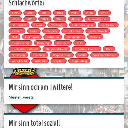
Schlachwörter
1995
2009
2013
2014
2015
2016
2017
2018
2020
2021
2022
Aktion
Auswärtsspiel
Bernardus
Biwak
Challenge
Entchenangeln
Fackelbau
Fahnen
Feier
Flaggen
Frühkirmes
grevenbroich
Grill
Heimspiel
Jubiläum
Kandidaten
Kirmes
Kirmesfieber
Krönung
Kul-Tour
Köln
Königsehrenabend
Neujahrshexen
OrkenerBoschte
Pool
Schießen
Tradition
Vogelschuss
Wahl
Weihnachtsfeier
wengkbühl
Youtube
Zapfen
Zugausflug
Mir sinn och am Twittere!
Meine Tweets
Mir sinn total sozial!