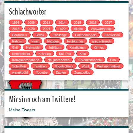
Schlachwörter
1995
2009
2013
2014
2015
2016
2017
2018
2020
2021
2022
Aktion
Auswärtsspiel
Bernardus
Biwak
Challenge
Entchenangeln
Fackelbau
Fahnen
Feier
Flaggen
Frühkirmes
grevenbroich
Grill
Heimspiel
Jubiläum
Kandidaten
Kirmes
Kirmesfieber
Krönung
Kul-Tour
Köln
Königsehrenabend
Neujahrshexen
OrkenerBoschte
Pool
Schießen
Tradition
Vogelschuss
Wahl
Weihnachtsfeier
wengkbühl
Youtube
Zapfen
Zugausflug
Mir sinn och am Twittere!
Meine Tweets