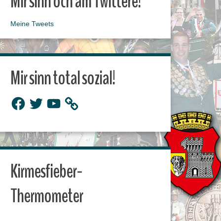
Mir sinn och am Twittere!
Meine Tweets
Mir sinn total sozial!
Facebook
Twitter
YouTube
Kirmesfieber-
Thermometer