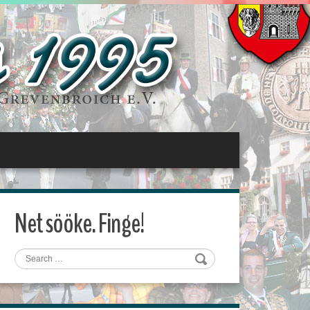
Net sööke. Finge!
Search