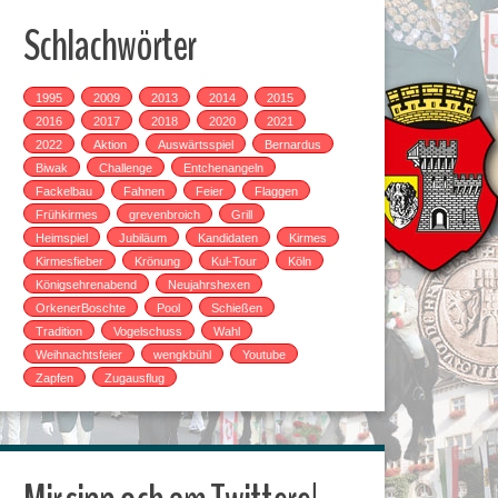
Schlachwörter
1995
2009
2013
2014
2015
2016
2017
2018
2020
2021
2022
Aktion
Auswärtsspiel
Bernardus
Biwak
Challenge
Entchenangeln
Fackelbau
Fahnen
Feier
Flaggen
Frühkirmes
grevenbroich
Grill
Heimspiel
Jubiläum
Kandidaten
Kirmes
Kirmesfieber
Krönung
Kul-Tour
Köln
Königsehrenabend
Neujahrshexen
OrkenerBoschte
Pool
Schießen
Tradition
Vogelschuss
Wahl
Weihnachtsfeier
wengkbühl
Youtube
Zapfen
Zugausflug