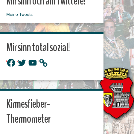
Mir sinn och am Twittere!
Meine Tweets
Mir sinn total sozial!
Facebook
Twitter
YouTube
Kirmesfieber-
Thermometer