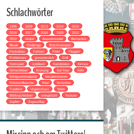
Schlachwörter
1995
2009
2013
2014
2015
2016
2017
2018
2020
2021
2022
Aktion
Auswärtsspiel
Bernardus
Biwak
Challenge
Entchenangeln
Fackelbau
Fahnen
Feier
Flaggen
Frühkirmes
grevenbroich
Grill
Heimspiel
Jubiläum
Kandidaten
Kirmes
Kirmesfieber
Krönung
Kul-Tour
Köln
Königsehrenabend
Neujahrshexen
OrkenerBoschte
Pool
Schießen
Tradition
Vogelschuss
Wahl
Weihnachtsfeier
wengkbühl
Youtube
Zapfen
Zugausflug