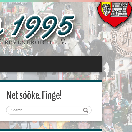
Net sööke. Finge!
Search