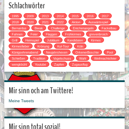
Schlachwörter
1995
2009
2013
2014
2015
2016
2017
2018
2020
2021
2022
Aktion
Auswärtsspiel
Bernardus
Biwak
Challenge
Entchenangeln
Fackelbau
Fahnen
Feier
Flaggen
Frühkirmes
grevenbroich
Grill
Heimspiel
Jubiläum
Kandidaten
Kirmes
Kirmesfieber
Krönung
Kul-Tour
Köln
Königsehrenabend
Neujahrshexen
OrkenerBoschte
Pool
Schießen
Tradition
Vogelschuss
Wahl
Weihnachtsfeier
wengkbühl
Youtube
Zapfen
Zugausflug
Mir sinn och am Twittere!
Meine Tweets
Mir sinn total sozial!