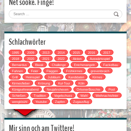
Net sööke. Finge!
Search
Schlachwörter
1995
2009
2013
2014
2015
2016
2017
2018
2020
2021
2022
Aktion
Auswärtsspiel
Bernardus
Biwak
Challenge
Entchenangeln
Fackelbau
Fahnen
Feier
Flaggen
Frühkirmes
grevenbroich
Grill
Heimspiel
Jubiläum
Kandidaten
Kirmes
Kirmesfieber
Krönung
Kul-Tour
Köln
Königsehrenabend
Neujahrshexen
OrkenerBoschte
Pool
Schießen
Tradition
Vogelschuss
Wahl
Weihnachtsfeier
wengkbühl
Youtube
Zapfen
Zugausflug
Mir sinn och am Twittere!