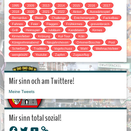
1995
2009
2013
2014
2015
2016
2017
2018
2020
2021
2022
Aktion
Auswärtsspiel
Bernardus
Biwak
Challenge
Entchenangeln
Fackelbau
Fahnen
Feier
Flaggen
Frühkirmes
grevenbroich
Grill
Heimspiel
Jubiläum
Kandidaten
Kirmes
Kirmesfieber
Krönung
Kul-Tour
Köln
Königsehrenabend
Neujahrshexen
OrkenerBoschte
Pool
Schießen
Tradition
Vogelschuss
Wahl
Weihnachtsfeier
wengkbühl
Youtube
Zapfen
Zugausflug
Mir sinn och am Twittere!
Meine Tweets
Mir sinn total sozial!
Facebook
Twitter
YouTube