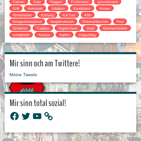
Fahnen
Feier
Flaggen
Frühkirmes
grevenbroich
Grill
Heimspiel
Jubiläum
Kandidaten
Kirmes
Kirmesfieber
Krönung
Kul-Tour
Köln
Königsehrenabend
Neujahrshexen
OrkenerBoschte
Pool
Schießen
Tradition
Vogelschuss
Wahl
Weihnachtsfeier
wengkbühl
Youtube
Zapfen
Zugausflug
Mir sinn och am Twittere!
Meine Tweets
Mir sinn total sozial!
Facebook
Twitter
YouTube