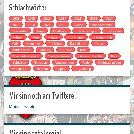
Schlachwörter
1995
2009
2013
2014
2015
2016
2017
2018
2020
2021
2022
Aktion
Auswärtsspiel
Bernardus
Biwak
Challenge
Entchenangeln
Fackelbau
Fahnen
Feier
Flaggen
Frühkirmes
grevenbroich
Grill
Heimspiel
Jubiläum
Kandidaten
Kirmes
Kirmesfieber
Krönung
Kul-Tour
Köln
Königsehrenabend
Neujahrshexen
OrkenerBoschte
Pool
Schießen
Tradition
Vogelschuss
Wahl
Weihnachtsfeier
wengkbühl
Youtube
Zapfen
Zugausflug
Mir sinn och am Twittere!
Meine Tweets
Mir sinn total sozial!