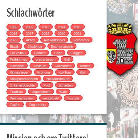
Schlachwörter
1995
2009
2013
2014
2015
2016
2017
2018
2020
2021
2022
Aktion
Auswärtsspiel
Bernardus
Biwak
Challenge
Entchenangeln
Fackelbau
Fahnen
Feier
Flaggen
Frühkirmes
grevenbroich
Grill
Heimspiel
Jubiläum
Kandidaten
Kirmes
Kirmesfieber
Krönung
Kul-Tour
Köln
Königsehrenabend
Neujahrshexen
OrkenerBoschte
Pool
Schießen
Tradition
Vogelschuss
Wahl
Weihnachtsfeier
wengkbühl
Youtube
Zapfen
Zugausflug