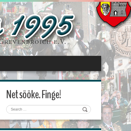
Net sööke. Finge!
Search