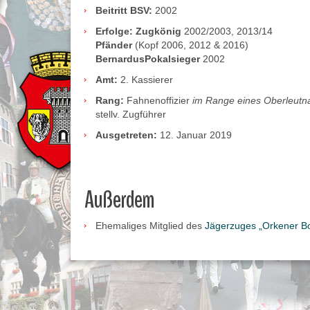
Beitritt BSV:
2002
Erfolge:
Zugkönig
2002/2003, 2013/14
Pfänder
(Kopf 2006, 2012 & 2016)
BernardusPokalsieger
2002
Amt:
2. Kassierer
Rang:
Fahnenoffizier
im Range eines Oberleutn
stellv. Zugführer
Ausgetreten:
12. Januar 2019
Außerdem
Ehemaliges Mitglied des
Jägerzuges „Orkener B