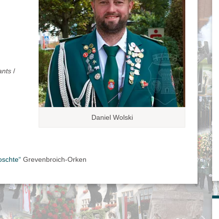
ants
/
Daniel Wolski
oschte“
Grevenbroich-Orken