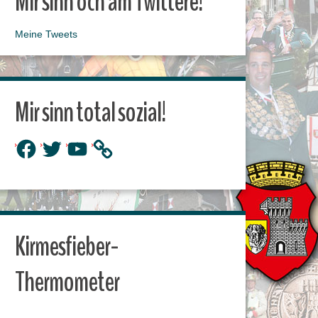
Mir sinn och am Twittere!
Meine Tweets
Mir sinn total sozial!
Facebook
Twitter
YouTube
Kirmesfieber-
Thermometer